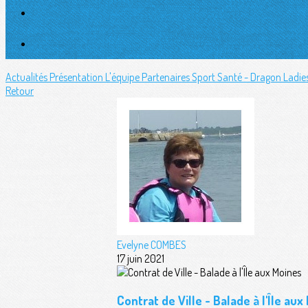
Actualités
Présentation
L'équipe
Partenaires
Sport Santé - Dragon Ladie
Retour
Evelyne COMBES
17 juin 2021
Contrat de Ville - Balade à l'Île aux