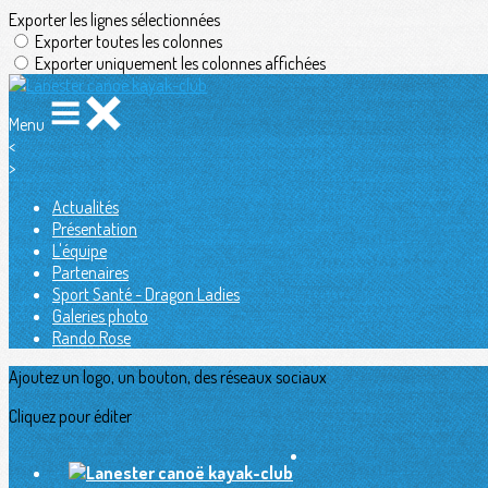
Exporter les lignes sélectionnées
Exporter toutes les colonnes
Exporter uniquement les colonnes affichées
Menu
<
>
Actualités
Présentation
L'équipe
Partenaires
Sport Santé - Dragon Ladies
Galeries photo
Rando Rose
Ajoutez un logo, un bouton, des réseaux sociaux
Cliquez pour éditer