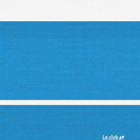
Le club
▴
▾