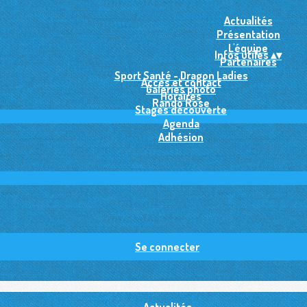
Actualités
Présentation
L'équipe
Infos utiles
▴
▾
Partenaires
Sport Santé - Dragon Ladies
Accès et contact
Galeries photo
Horaires
Rando Rose
Stages découverte
Agenda
Adhésion
Se connecter