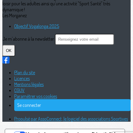
loisir pour les adultes ainsi qu'une activité "Sport Santé" très
dynamique !
Les Morganez
Objectif Vogalonga 2025
Je m'abonne à la newsletter
OK
Plan du site
Licences
Mentions légales
CGUV
Paramétrer vos cookies
Se connecter
Propulsé par AssoConnect, le logiciel des associations Sportives