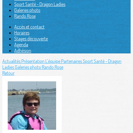
Sport Santé - Dragon Ladies
Galeries photo
Rando Rose
Accès et contact
Horaires
Stages découverte
Agenda
Adhésion
Actualités
Présentation
L'équipe
Partenaires
Sport Santé - Dragon
Ladies
Galeries photo
Rando Rose
Retour