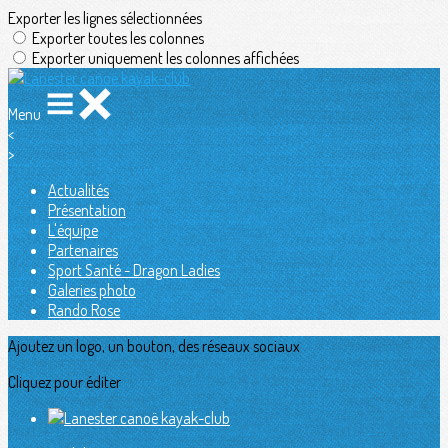
Exporter les lignes sélectionnées
Exporter toutes les colonnes
Exporter uniquement les colonnes affichées
Menu
<
>
Actualités
Présentation
L'équipe
Partenaires
Sport Santé - Dragon Ladies
Galeries photo
Rando Rose
Ajoutez un logo, un bouton, des réseaux sociaux
Cliquez pour éditer