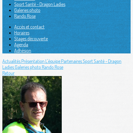
Sport Santé - Dragon Ladies
Galeries photo
Rando Rose
Accès et contact
Horaires
Stages découverte
Agenda
Adhésion
Actualités
Présentation
L'équipe
Partenaires
Sport Santé - Dragon
Ladies
Galeries photo
Rando Rose
Retour