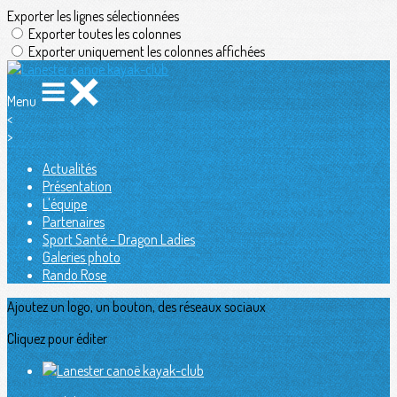
Exporter les lignes sélectionnées
Exporter toutes les colonnes
Exporter uniquement les colonnes affichées
Menu
<
>
Actualités
Présentation
L'équipe
Partenaires
Sport Santé - Dragon Ladies
Galeries photo
Rando Rose
Ajoutez un logo, un bouton, des réseaux sociaux
Cliquez pour éditer