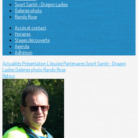
Sport Santé - Dragon Ladies
Galeries photo
Rando Rose
Accès et contact
Horaires
Stages découverte
Agenda
Adhésion
Actualités
Présentation
L'équipe
Partenaires
Sport Santé - Dragon
Ladies
Galeries photo
Rando Rose
Retour