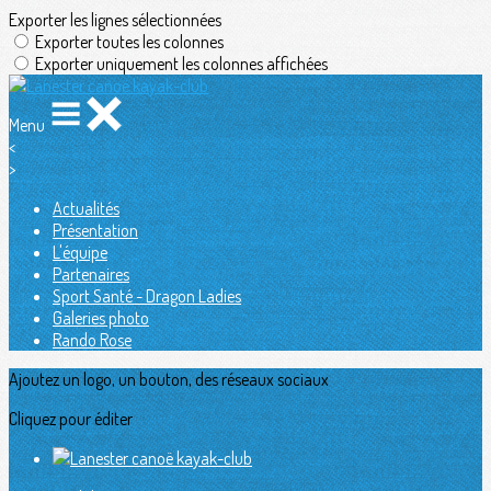
Exporter les lignes sélectionnées
Exporter toutes les colonnes
Exporter uniquement les colonnes affichées
Menu
<
>
Actualités
Présentation
L'équipe
Partenaires
Sport Santé - Dragon Ladies
Galeries photo
Rando Rose
Ajoutez un logo, un bouton, des réseaux sociaux
Cliquez pour éditer