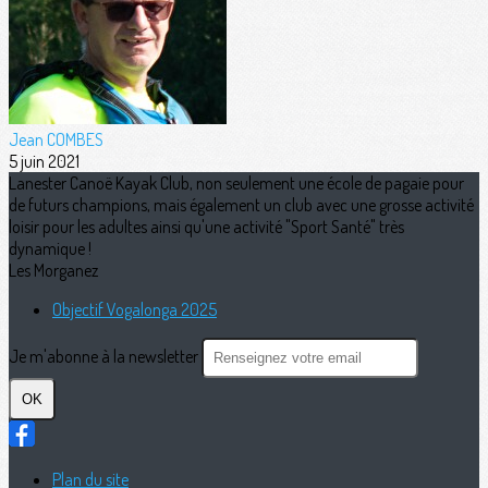
Jean COMBES
5 juin 2021
Lanester Canoë Kayak Club, non seulement une école de pagaie pour
de futurs champions, mais également un club avec une grosse activité
loisir pour les adultes ainsi qu'une activité "Sport Santé" très
dynamique !
Les Morganez
Objectif Vogalonga 2025
Je m'abonne à la newsletter
OK
Plan du site