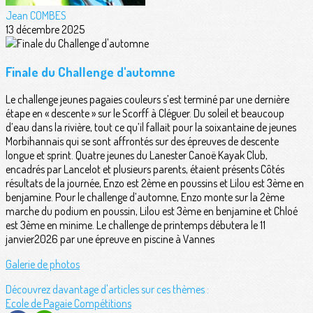
Jean COMBES
13 décembre 2025
Finale du Challenge d'automne
Le challenge jeunes pagaies couleurs s’est terminé par une dernière
étape en « descente » sur le Scorff à Cléguer. Du soleil et beaucoup
d’eau dans la rivière, tout ce qu’il fallait pour la soixantaine de jeunes
Morbihannais qui se sont affrontés sur des épreuves de descente
longue et sprint. Quatre jeunes du Lanester Canoë Kayak Club,
encadrés par Lancelot et plusieurs parents, étaient présents Côtés
résultats de la journée, Enzo est 2ème en poussins et Lilou est 3ème en
benjamine. Pour le challenge d’automne, Enzo monte sur la 2ème
marche du podium en poussin, Lilou est 3ème en benjamine et Chloé
est 3ème en minime. Le challenge de printemps débutera le 11
janvier2026 par une épreuve en piscine à Vannes
Galerie de photos
Découvrez davantage d'articles sur ces thèmes :
Ecole de Pagaie
Compétitions