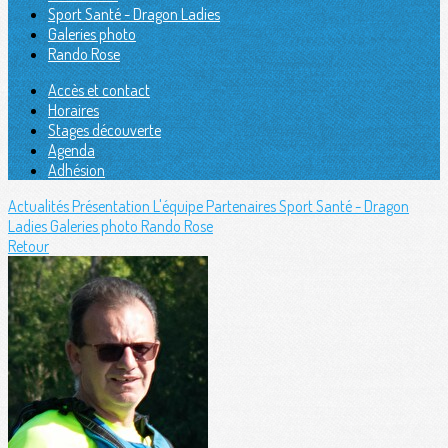
Sport Santé - Dragon Ladies
Galeries photo
Rando Rose
Accès et contact
Horaires
Stages découverte
Agenda
Adhésion
Actualités
Présentation
L'équipe
Partenaires
Sport Santé - Dragon
Ladies
Galeries photo
Rando Rose
Retour