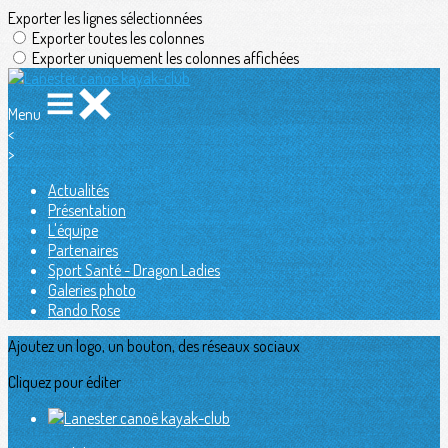
Exporter les lignes sélectionnées
Exporter toutes les colonnes
Exporter uniquement les colonnes affichées
Menu
<
>
Actualités
Présentation
L'équipe
Partenaires
Sport Santé - Dragon Ladies
Galeries photo
Rando Rose
Ajoutez un logo, un bouton, des réseaux sociaux
Cliquez pour éditer