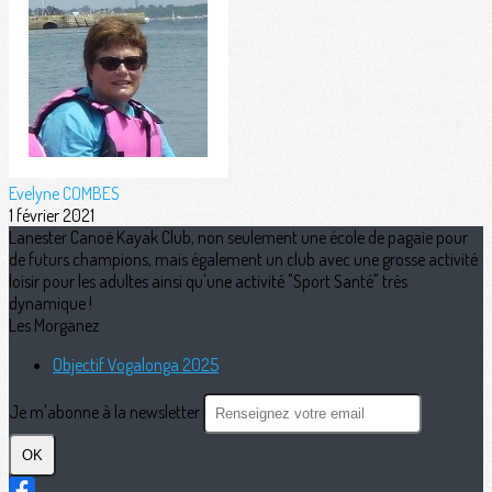
Evelyne COMBES
1 février 2021
Lanester Canoë Kayak Club, non seulement une école de pagaie pour
de futurs champions, mais également un club avec une grosse activité
loisir pour les adultes ainsi qu'une activité "Sport Santé" très
dynamique !
Les Morganez
Objectif Vogalonga 2025
Je m'abonne à la newsletter
OK