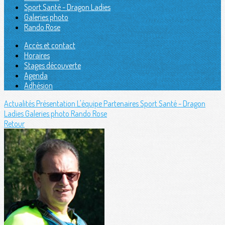
Sport Santé - Dragon Ladies
Galeries photo
Rando Rose
Accès et contact
Horaires
Stages découverte
Agenda
Adhésion
Actualités
Présentation
L'équipe
Partenaires
Sport Santé - Dragon
Ladies
Galeries photo
Rando Rose
Retour