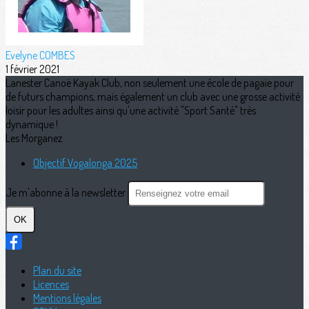
Evelyne COMBES
1 février 2021
Lanester Canoë Kayak Club, non seulement une école de pagaie pour
de futurs champions, mais également un club avec une grosse activité
loisir pour les adultes ainsi qu'une activité "Sport Santé" très
dynamique !
Les Morganez
Objectif Vogalonga 2025
Je m'abonne à la newsletter
OK
Plan du site
Licences
Mentions légales