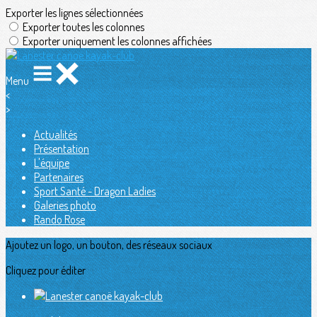
Exporter les lignes sélectionnées
Exporter toutes les colonnes
Exporter uniquement les colonnes affichées
Menu
<
>
Actualités
Présentation
L'équipe
Partenaires
Sport Santé - Dragon Ladies
Galeries photo
Rando Rose
Ajoutez un logo, un bouton, des réseaux sociaux
Cliquez pour éditer