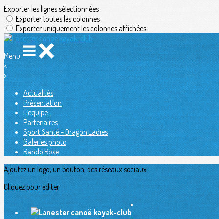
Exporter les lignes sélectionnées
Exporter toutes les colonnes
Exporter uniquement les colonnes affichées
Menu
<
>
Actualités
Présentation
L'équipe
Partenaires
Sport Santé - Dragon Ladies
Galeries photo
Rando Rose
Ajoutez un logo, un bouton, des réseaux sociaux
Cliquez pour éditer