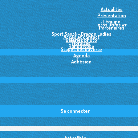
Actualités
Présentation
L'équipe
Infos utiles
▴
▾
Partenaires
Sport Santé - Dragon Ladies
Accès et contact
Galeries photo
Horaires
Rando Rose
Stages découverte
Agenda
Adhésion
Se connecter