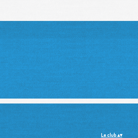
Le club
▴
▾