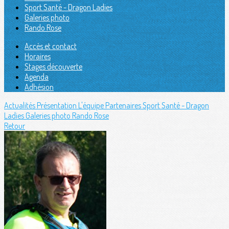
Sport Santé - Dragon Ladies
Galeries photo
Rando Rose
Accès et contact
Horaires
Stages découverte
Agenda
Adhésion
Actualités
Présentation
L'équipe
Partenaires
Sport Santé - Dragon
Ladies
Galeries photo
Rando Rose
Retour