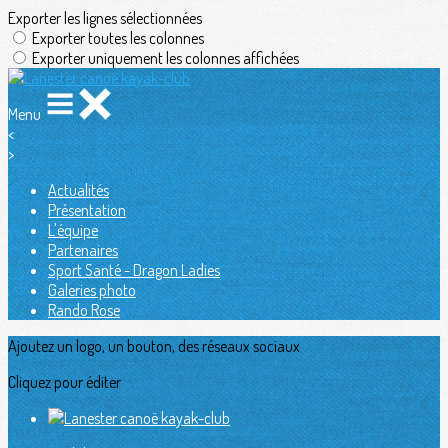
Exporter les lignes sélectionnées
Exporter toutes les colonnes
Exporter uniquement les colonnes affichées
Menu
<
>
Actualités
Présentation
L'équipe
Partenaires
Sport Santé - Dragon Ladies
Galeries photo
Rando Rose
Ajoutez un logo, un bouton, des réseaux sociaux
Cliquez pour éditer