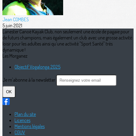
Jean COMBES
5 juin 2021
Lanester Canoë Kayak Club, non seulement une école de pagaie pour
de futurs champions, mais également un club avec une grosse activité
loisir pour les adultes ainsi qu'une activité "Sport Santé" très
dynamique !
Les Morganez
Objectif Vogalonga 2025
Je m'abonne à la newsletter
OK
Plan du site
Licences
Mentions légales
CGUV