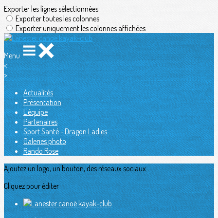
Exporter les lignes sélectionnées
Exporter toutes les colonnes
Exporter uniquement les colonnes affichées
Menu
<
>
Actualités
Présentation
L'équipe
Partenaires
Sport Santé - Dragon Ladies
Galeries photo
Rando Rose
Ajoutez un logo, un bouton, des réseaux sociaux
Cliquez pour éditer