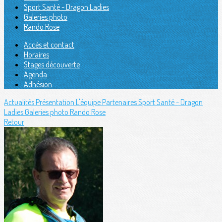
Sport Santé - Dragon Ladies
Galeries photo
Rando Rose
Accès et contact
Horaires
Stages découverte
Agenda
Adhésion
Actualités
Présentation
L'équipe
Partenaires
Sport Santé - Dragon
Ladies
Galeries photo
Rando Rose
Retour