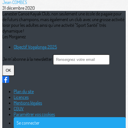
Jean COMBES
31 décembre 2020
Lanester Canoë Kayak Club, non seulement une école de pagaie pour
de futurs champions, mais également un club avec une grosse activité
loisir pour les adultes ainsi qu'une activité "Sport Santé" très
dynamique !
Les Morganez
Objectif Vogalonga 2025
Je m'abonne à la newsletter
OK
Plan du site
Licences
Mentions légales
CGUV
Paramétrer vos cookies
Se connecter