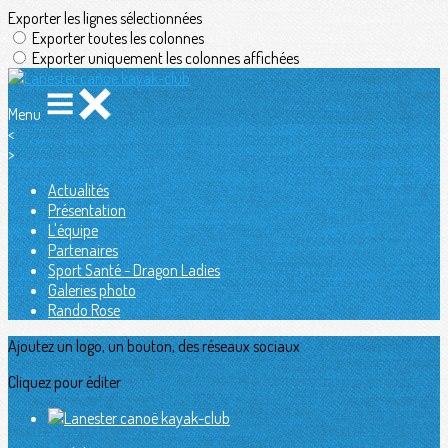
Exporter les lignes sélectionnées
Exporter toutes les colonnes
Exporter uniquement les colonnes affichées
Menu
<
>
Actualités
Présentation
L'équipe
Partenaires
Sport Santé - Dragon Ladies
Galeries photo
Rando Rose
Ajoutez un logo, un bouton, des réseaux sociaux
Cliquez pour éditer