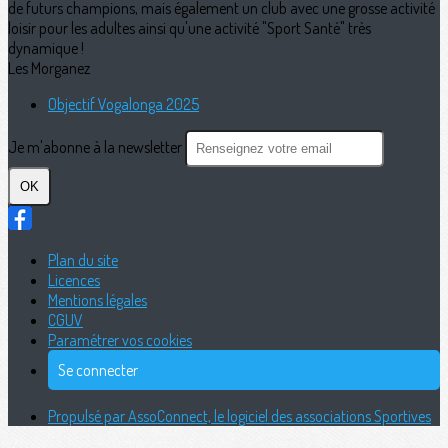
de futurs champions, mais également un club avec une grosse activité
loisir pour les adultes ainsi qu'une activité "Sport Santé" très
dynamique !
Les Morganez
Objectif Vogalonga 2025
Je m'abonne à la newsletter
OK
Plan du site
Licences
Mentions légales
CGUV
Paramétrer vos cookies
Se connecter
Propulsé par AssoConnect, le logiciel des associations Sportives