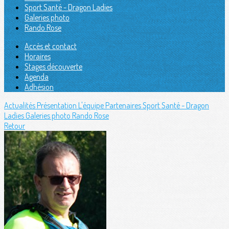
Sport Santé - Dragon Ladies
Galeries photo
Rando Rose
Accès et contact
Horaires
Stages découverte
Agenda
Adhésion
Actualités
Présentation
L'équipe
Partenaires
Sport Santé - Dragon
Ladies
Galeries photo
Rando Rose
Retour