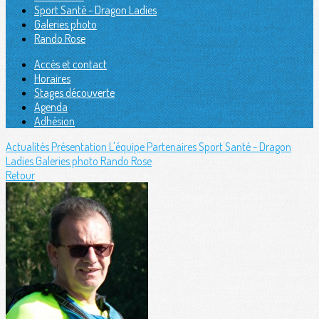
Sport Santé - Dragon Ladies
Galeries photo
Rando Rose
Accès et contact
Horaires
Stages découverte
Agenda
Adhésion
Actualités
Présentation
L'équipe
Partenaires
Sport Santé - Dragon
Ladies
Galeries photo
Rando Rose
Retour