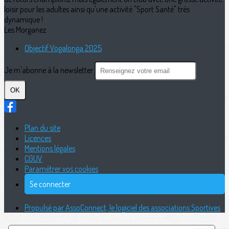
loisir pour les adultes ainsi qu'une activité "Sport Santé" très
dynamique !
Les Morganez
Objectif Vogalonga 2025
Je m'abonne à la newsletter
OK
Plan du site
Licences
Mentions légales
CGUV
Paramétrer vos cookies
Se connecter
Propulsé par AssoConnect, le logiciel des associations Sportives