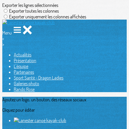
Exporter les lignes sélectionnées
Exporter toutes les colonnes
Exporter uniquement les colonnes affichées
Menu
<
>
Actualités
Présentation
L'équipe
Partenaires
Sport Santé - Dragon Ladies
Galeries photo
Rando Rose
Ajoutez un logo, un bouton, des réseaux sociaux
Cliquez pour éditer