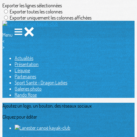
Exporter les lignes sélectionnées
Exporter toutes les colonnes
Exporter uniquement les colonnes affichées
Menu
<
>
Actualités
Présentation
L'équipe
Partenaires
Sport Santé - Dragon Ladies
Galeries photo
Rando Rose
Ajoutez un logo, un bouton, des réseaux sociaux
Cliquez pour éditer