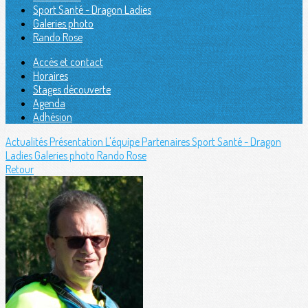
Sport Santé - Dragon Ladies
Galeries photo
Rando Rose
Accès et contact
Horaires
Stages découverte
Agenda
Adhésion
Actualités
Présentation
L'équipe
Partenaires
Sport Santé - Dragon
Ladies
Galeries photo
Rando Rose
Retour