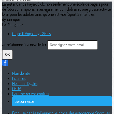
Lanester Canoë Kayak Club, non seulement une école de pagaie pour
de futurs champions, mais également un club avec une grosse activité
loisir pour les adultes ainsi qu'une activité "Sport Santé" très
dynamique !
Les Morganez
Objectif Vogalonga 2025
Je m'abonne à la newsletter
OK
Plan du site
Licences
Mentions légales
CGUV
Paramétrer vos cookies
Se connecter
Propulsé par AssoConnect, le logiciel des associations Sportives