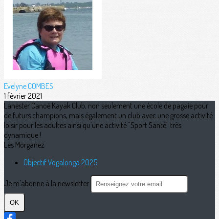
Evelyne COMBES
1 février 2021
Lanester Canoë Kayak Club, non seulement une école de pagaie pour
de futurs champions, mais également un club avec une grosse activité
loisir pour les adultes ainsi qu'une activité "Sport Santé" très
dynamique !
Les Morganez
Objectif Vogalonga 2025
Je m'abonne à la newsletter
OK