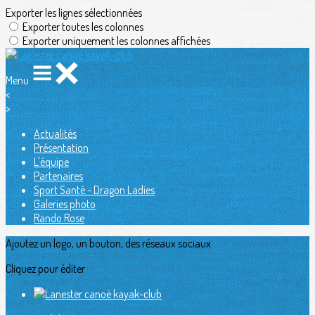
Exporter les lignes sélectionnées
Exporter toutes les colonnes
Exporter uniquement les colonnes affichées
Menu
<
>
Actualités
Présentation
L'équipe
Partenaires
Sport Santé - Dragon Ladies
Galeries photo
Rando Rose
Ajoutez un logo, un bouton, des réseaux sociaux
Cliquez pour éditer