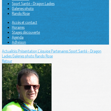
Sport Santé - Dragon Ladies
Galeries photo
Rando Rose
Accès et contact
Horaires
Stages découverte
Agenda
Adhésion
Actualités
Présentation
L'équipe
Partenaires
Sport Santé - Dragon
Ladies
Galeries photo
Rando Rose
Retour